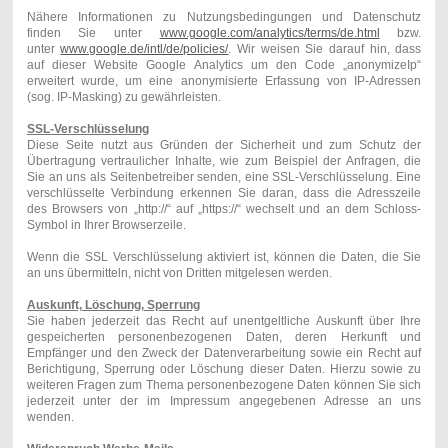
Nähere Informationen zu Nutzungsbedingungen und Datenschutz
finden Sie unter
www.google.com/analytics/terms/de.html
bzw.
unter
www.google.de/intl/de/policies/
. Wir weisen Sie darauf hin, dass
auf dieser Website Google Analytics um den Code „anonymizeIp“
erweitert wurde, um eine anonymisierte Erfassung von IP-Adressen
(sog. IP-Masking) zu gewährleisten.
SSL-Verschlüsselung
Diese Seite nutzt aus Gründen der Sicherheit und zum Schutz der
Übertragung vertraulicher Inhalte, wie zum Beispiel der Anfragen, die
Sie an uns als Seitenbetreiber senden, eine SSL-Verschlüsselung. Eine
verschlüsselte Verbindung erkennen Sie daran, dass die Adresszeile
des Browsers von „http://“ auf „https://“ wechselt und an dem Schloss-
Symbol in Ihrer Browserzeile.
Wenn die SSL Verschlüsselung aktiviert ist, können die Daten, die Sie
an uns übermitteln, nicht von Dritten mitgelesen werden.
Auskunft, Löschung, Sperrung
Sie haben jederzeit das Recht auf unentgeltliche Auskunft über Ihre
gespeicherten personenbezogenen Daten, deren Herkunft und
Empfänger und den Zweck der Datenverarbeitung sowie ein Recht auf
Berichtigung, Sperrung oder Löschung dieser Daten. Hierzu sowie zu
weiteren Fragen zum Thema personenbezogene Daten können Sie sich
jederzeit unter der im Impressum angegebenen Adresse an uns
wenden.