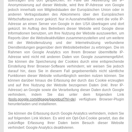
übertragen und dort gespeichert. Im Falle der Aktivierung der IP-
Anonymisierung auf dieser Website, wird Ihre IP-Adresse von Google
jedoch innerhalb von Mitgliedstaaten der Europäischen Union oder in
anderen Vertragsstaaten des Abkommens über den Europäischen
Wirtschaftsraum zuvor gekürzt. Nur in Ausnahmefällen wird die volle IP-
Adresse an einen Server von Google in den USA übertragen und dort
gekürzt. Im Auftrag des Betreibers dieser Website wird Google diese
Informationen benutzen, um Ihre Nutzung der Website auszuwerten, um
Reports über die Websiteaktivitäten zusammenzustellen und um weitere
mit der Websitenutzung und der Internetnutzung verbundene
Dienstleistungen gegenüber dem Websitebetreiber zu erbringen. Die im
Rahmen von Google Analytics von Ihrem Browser übermittelte IP-
Adresse wird nicht mit anderen Daten von Google zusammengeführt.
Sie können die Speicherung der Cookies durch eine entsprechende
Einstellung Ihrer Browser-Software verhindern; wir weisen Sie jedoch
darauf hin, dass Sie in diesem Fall gegebenenfalls nicht sämtliche
Funktionen dieser Website vollumfänglich werden nutzen können. Sie
können darüber hinaus die Erfassung der durch das Cookie erzeugten
und auf Ihre Nutzung der Website bezogenen Daten (inkl. Ihrer IP-
Adresse) an Google sowie die Verarbeitung dieser Daten durch Google
verhindern, indem Sie das unter dem folgenden Link
(
tools.google.com/dlpage/gaoptout?hl=de
) verfügbare Browser-Plugin
herunterladen und installieren.
Sie können die Erfassung durch Google Analytics verhindern, indem Sie
auf folgenden Link klicken. Es wird ein Opt-Out-Cookie gesetzt, das die
zukünftige Erfassung Ihrer Daten beim Besuch dieser Website
verhindert: Google Analytics deaktivieren.