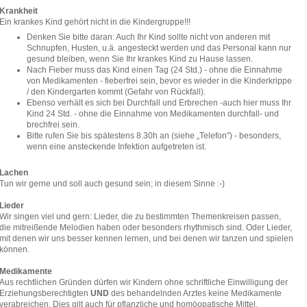
Krankheit
Ein krankes Kind gehört nicht in die Kindergruppe!!!
Denken Sie bitte daran: Auch Ihr Kind sollte nicht von anderen mit
Schnupfen, Husten, u.ä. angesteckt werden und das Personal kann nur
gesund bleiben, wenn Sie Ihr krankes Kind zu Hause lassen.
Nach Fieber muss das Kind einen Tag (24 Std.) - ohne die Einnahme
von Medikamenten - fieberfrei sein, bevor es wieder in die Kinderkrippe
/ den Kindergarten kommt (Gefahr von Rückfall).
Ebenso verhält es sich bei Durchfall und Erbrechen -auch hier muss Ihr
Kind 24 Std. - ohne die Einnahme von Medikamenten durchfall- und
brechfrei sein.
Bitte rufen Sie bis spätestens 8.30h an (siehe „Telefon") - besonders,
wenn eine ansteckende Infektion aufgetreten ist.
Lachen
Tun wir gerne und soll auch gesund sein; in diesem Sinne :-)
Lieder
Wir singen viel und gern: Lieder, die zu bestimmten Themenkreisen passen,
die mitreißende Melodien haben oder besonders rhythmisch sind. Oder Lieder,
mit denen wir uns besser kennen lernen, und bei denen wir tanzen und spielen
können.
Medikamente
Aus rechtlichen Gründen dürfen wir Kindern ohne schriftliche Einwilligung der
Erziehungsberechtigten
UND
des behandelnden Arztes keine Medikamente
verabreichen. Dies gilt auch für pflanzliche und homöopatische Mittel.