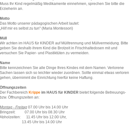
Muss Ihr Kind regelmäßig Medikamente einnehmen, sprechen Sie bitte die
Erzieherin an.
Motto
Das Motto unserer pädagogischen Arbeit lautet:
„Hilf mir es selbst zu tun" (Maria Montessori)
Müll
Wir achten im HAUS für KINDER auf Mülltrennung und Müllvermeidung. Bitte
geben Sie deshalb ihrem Kind die Brotzeit in Frischhaltedosen mit und
versuchen Sie Papier- und Plastiktüten zu vermeiden.
Name
Bitte kennzeichnen Sie alle Dinge Ihres Kindes mit dem Namen. Verlorene
Sachen lassen sich so leichter wieder zuordnen. Sollte einmal etwas verloren
gehen, übernimmt die Einrichtung hierfür keine Haftung.
Öffnungszeiten
Der Fachbereich
Krippe
im HAUS für KINDER
bietet folgende Betreuungs-
bzw. Öffnungszeiten an:
Montag - Freitag
07.00 Uhr bis 14.00 Uhr
Bringzeit: 07.00 Uhr bis 08.30 Uhr
Abholzeiten: 11.45 Uhr bis 12.00 Uhr,
13.45 Uhr bis 14.00 Uhr