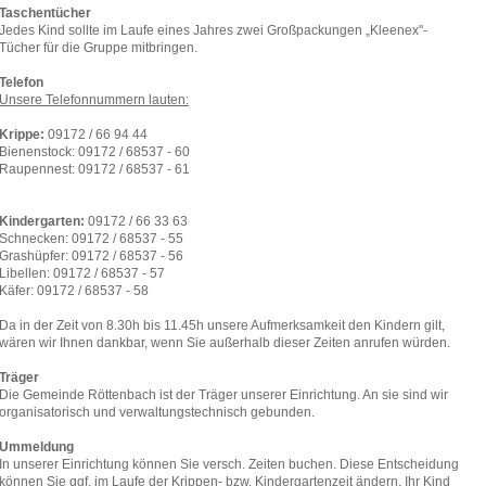
Taschentücher
Jedes Kind sollte im Laufe eines Jahres zwei Großpackungen „Kleenex"-
Tücher für die Gruppe mitbringen.
Telefon
Unsere Telefonnummern lauten:
Krippe:
09172 / 66 94 44
Bienenstock: 09172 / 68537 - 60
Raupennest: 09172 / 68537 - 61
Kindergarten:
09172 / 66 33 63
Schnecken: 09172 / 68537 - 55
Grashüpfer: 09172 / 68537 - 56
Libellen: 09172 / 68537 - 57
Käfer: 09172 / 68537 - 58
Da in der Zeit von 8.30h bis 11.45h unsere Aufmerksamkeit den Kindern gilt,
wären wir Ihnen dankbar, wenn Sie außerhalb dieser Zeiten anrufen würden.
Träger
Die Gemeinde Röttenbach ist der Träger unserer Einrichtung. An sie sind wir
organisatorisch und verwaltungstechnisch gebunden.
Ummeldung
In unserer Einrichtung können Sie versch. Zeiten buchen. Diese Entscheidung
können Sie ggf. im Laufe der Krippen- bzw. Kindergartenzeit ändern. Ihr Kind