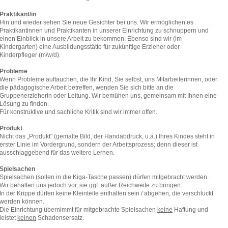
Praktikant/in
Hin und wieder sehen Sie neue Gesichter bei uns. Wir ermöglichen es
Praktikantinnen und Praktikanten in unserer Einrichtung zu schnuppern und
einen Einblick in unsere Arbeit zu bekommen. Ebenso sind wir (im
Kindergarten) eine Ausbildungsstätte für zukünftige Erzieher oder
Kinderpfleger (m/w/d).
Probleme
Wenn Probleme auftauchen, die Ihr Kind, Sie selbst, uns Mitarbeiterinnen, oder
die pädagogische Arbeit betreffen, wenden Sie sich bitte an die
Gruppenerzieherin oder Leitung. Wir bemühen uns, gemeinsam mit Ihnen eine
Lösung zu finden.
Für konstruktive und sachliche Kritik sind wir immer offen.
Produkt
Nicht das „Produkt" (gemalte Bild, der Handabdruck, u.ä.) Ihres Kindes steht in
erster Linie im Vordergrund, sondern der Arbeitsprozess; denn dieser ist
ausschlaggebend für das weitere Lernen.
Spielsachen
Spielsachen (sollen in die Kiga-Tasche passen) dürfen mitgebracht werden.
Wir behalten uns jedoch vor, sie ggf. außer Reichweite zu bringen.
In der Krippe dürfen keine Kleinteile enthalten sein / abgehen, die verschluckt
werden können.
Die Einrichtung übernimmt für mitgebrachte Spielsachen
keine
Haftung und
leistet
keinen
Schadensersatz.