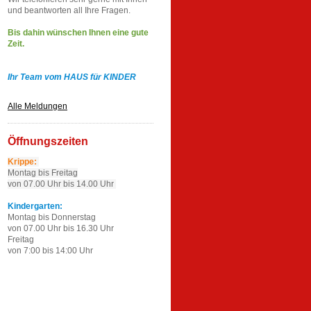
und beantworten all Ihre Fragen.
Bis dahin wünschen Ihnen eine gute
Zeit.
Ihr Team vom HAUS für KINDER
Alle Meldungen
Öffnungszeiten
Krippe:
Montag bis Freitag
von 07.00 Uhr bis 14.00 Uhr
Kindergarten:
Montag bis Donnerstag
von 07.00 Uhr bis 16.30 Uhr
Freitag
von 7:00 bis 14:00 Uhr