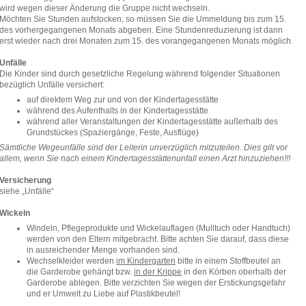
wird wegen dieser Änderung die Gruppe nicht wechseln.
Möchten Sie Stunden aufstocken, so müssen Sie die Ummeldung bis zum 15.
des vorhergegangenen Monats abgeben. Eine Stundenreduzierung ist dann
erst wieder nach drei Monaten zum 15. des vorangegangenen Monats möglich.
Unfälle
Die Kinder sind durch gesetzliche Regelung während folgender Situationen
bezüglich Unfälle versichert:
auf direktem Weg zur und von der Kindertagesstätte
während des Aufenthalts in der Kindertagesstätte
während aller Veranstaltungen der Kindertagesstätte außerhalb des
Grundstückes (Spaziergänge, Feste, Ausflüge)
Sämtliche Wegeunfälle sind der Leiterin unverzüglich mitzuteilen. Dies gilt vor
allem, wenn Sie nach einem Kindertagesstättenunfall einen Arzt hinzuziehen!!!
Versicherung
siehe „Unfälle“
Wickeln
Windeln, Pflegeprodukte und Wickelauflagen (Mulltuch oder Handtuch)
werden von den Eltern mitgebracht. Bitte achten Sie darauf, dass diese
in ausreichender Menge vorhanden sind.
Wechselkleider werden
im Kindergarten
bitte in einem Stoffbeutel an
die Garderobe gehängt bzw.
in der Krippe
in den Körben oberhalb der
Garderobe ablegen. Bitte verzichten Sie wegen der Erstickungsgefahr
und er Umwelt zu Liebe auf Plastikbeutel!