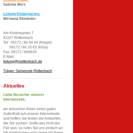
Sabrina Merz
Leitung
Kindergarten:
Michaela Rinnhofer
Am Kindergarten 7
91187 Röttenbach
Tel: 09172 / 66 94 44 (Krippe)
09172 / 66 33 63 (KiGa)
Fax: 09172 / 669829
E-Mail:
leitung@roettenbach.de
Träger: Gemeinde Röttenbach
Aktuelles
Liebe Besucher unserer
Internetseite,
wir wünschen Ihnen einen guten
Aufenthalt auf unserer Internetseite
und hoffen Sie finden die Antworten,
die Sie suchen. Sollte das nicht der
Fall sein, so rufen Sie uns einfach an.
Wir telefonieren sehr gerne mit Ihnen