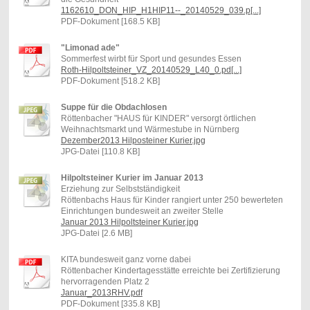
1162610_DON_HIP_H1HIP11--_20140529_039.p[...]
PDF-Dokument [168.5 KB]
"Limonad ade"
Sommerfest wirbt für Sport und gesundes Essen
Roth-Hilpoltsteiner_VZ_20140529_L40_0.pd[...]
PDF-Dokument [518.2 KB]
Suppe für die Obdachlosen
Röttenbacher "HAUS für KINDER" versorgt örtlichen
Weihnachtsmarkt und Wärmestube in Nürnberg
Dezember2013 Hilposteiner Kurier.jpg
JPG-Datei [110.8 KB]
Hilpoltsteiner Kurier im Januar 2013
Erziehung zur Selbstständigkeit
Röttenbachs Haus für Kinder rangiert unter 250 bewerteten
Einrichtungen bundesweit an zweiter Stelle
Januar 2013 Hilpoltsteiner Kurier.jpg
JPG-Datei [2.6 MB]
KITA bundesweit ganz vorne dabei
Röttenbacher Kindertagesstätte erreichte bei Zertifizierung
hervorragenden Platz 2
Januar_2013RHV.pdf
PDF-Dokument [335.8 KB]